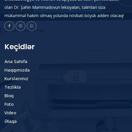
olan Dr. Şahin Məmmədovun leksiyaları, təlimləri sizə
mükəmməl həkim olmaq yolunda növbəti böyük addım olacaq!
Keçidlər
Ana Səhifə
Haqqımızda
Kurslarımız
Tezliklə
Bloq
Foto
Video
Əlaqə