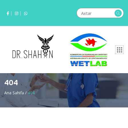
404
Ana Səhifə /
404