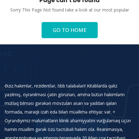
Page can’t be found
Sorry This Page Not found take a look at our most popular
GO TO HOME
Əziz həkimlər, rezidentlər, tibb tələbələri! Kitablarda qəliz
yazılmış, öyrənilməsi çətin görünən, amma bütün həkimlərin
mütləq bilməsi gərəkən mövzuları asan və yaddan qalan
formada, maraqlı izah edə bilən müəllimə ehtiyac var. +
Öyrəndiyimiz məlumatların klinik əhəmiyyətini vurğulamaq üçün
həmin müəllim gərək özü təcrübəli həkim ola. Reanimasiya,
anesteziologiya və intensiv terapiyada 20 ildən çox təcrübəsi