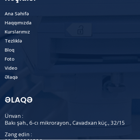
Ana Səhifə
Haqqımızda
Kurslarımız
Tezliklə
Bloq
Foto
Video
Əlaqə
ƏLAQƏ
Ünvan :
Bakı şəh., 6-cı mikrorayon., Cavadxan küç., 32/15
Zəng edin :