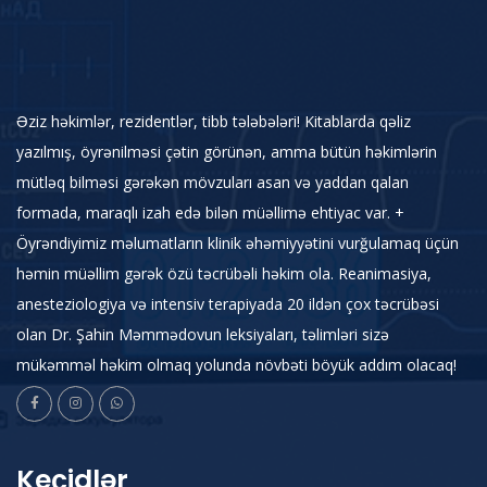
Əziz həkimlər, rezidentlər, tibb tələbələri! Kitablarda qəliz
yazılmış, öyrənilməsi çətin görünən, amma bütün həkimlərin
mütləq bilməsi gərəkən mövzuları asan və yaddan qalan
formada, maraqlı izah edə bilən müəllimə ehtiyac var. +
Öyrəndiyimiz məlumatların klinik əhəmiyyətini vurğulamaq üçün
həmin müəllim gərək özü təcrübəli həkim ola. Reanimasiya,
anesteziologiya və intensiv terapiyada 20 ildən çox təcrübəsi
olan Dr. Şahin Məmmədovun leksiyaları, təlimləri sizə
mükəmməl həkim olmaq yolunda növbəti böyük addım olacaq!
Keçidlər