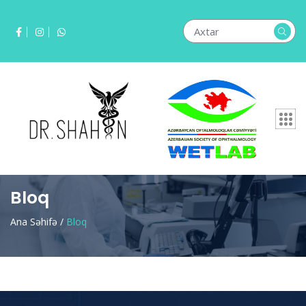
Bloq
Ana Səhifə /
Bloq